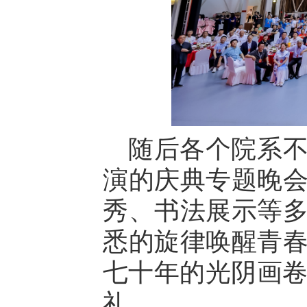
随后各个院系
演的庆典专题晚
秀、书法展示等
悉的旋律唤醒青
七十年的光阴画卷
礼。