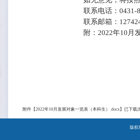
联系电话：
0431-
联系邮箱：
12742
附：
2022
年
10
月
附件【
2022年10月发展对象一览表（本科生）.docx
】已下载
版权所