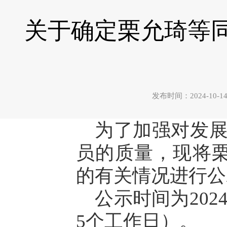
关于确定栗允琦等同
发布时间：2024-1
为了加强对发
员的质量，现将栗
的有关情况进行公
公示时间为202
5个工作日）。