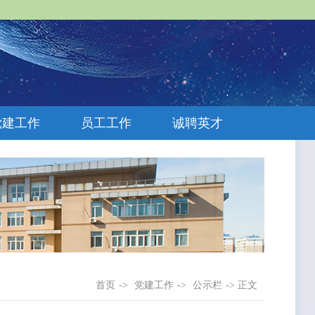
党建工作
员工工作
诚聘英才
首页
->
党建工作
->
公示栏
-> 正文