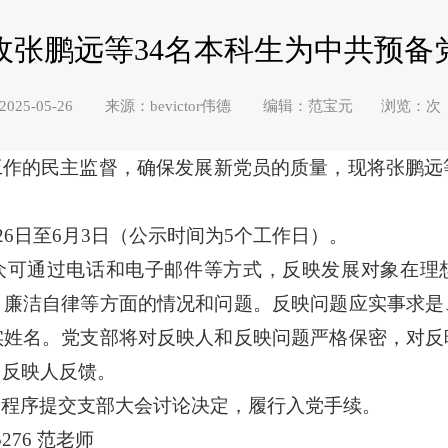
收张鹏远等34名本科生为中共预备
025-05-26 来源：bevictor伟德 编辑：范宝元 浏览：
次
作的民主监督，确保发展新党员的质量，现将张鹏远
月26日至6月3日（公示时间为5个工作日）。
众可通过电话和电子邮件等方式，反映发展对象在理
、廉洁自律等方面的情况和问题。反映问题应实事求是
实姓名。党支部将对反映人和反映问题严格保密，对反
向反映人反馈。
定程序提交支部大会讨论决定，履行入党手续。
5276 范老师