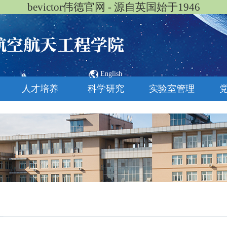
bevictor伟德官网 - 源自英国始于1946
English
人才培养
科学研究
实验室管理