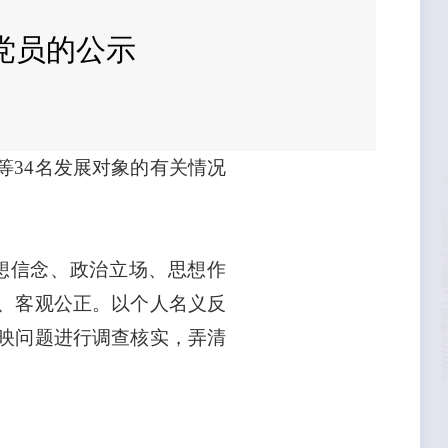
党员的公示
等34名发展对象的有关情况
想信念、政治立场、思想作
、客观公正。以个人名义反
映问题进行调查核实，弄清