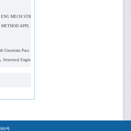
 Eng.
RUCT ENG MECH STR
OMPUT METHOD APPL
esign,
th Uncertain Para
, Structural Engin
988号