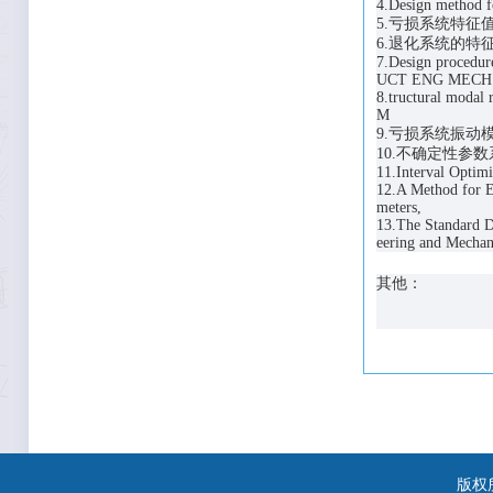
4.Design method 
5.亏损系统特
6.退化系统的
7.Design procedu
UCT ENG
8.tructural moda
M
9.亏损系统
10.不确定
11.Interval Opti
12.A Method for E
meters
13.The Standard D
eering and Mechan
其他：
版权所