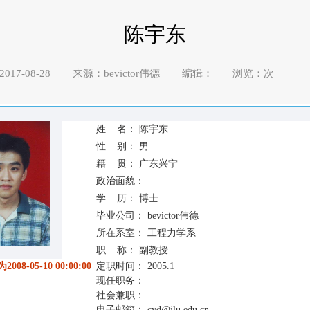
陈宇东
017-08-28 来源：bevictor伟德 编辑： 浏览：
次
姓 名：
陈宇东
性 别：
男
籍 贯：
广东兴宁
政治面貌：
学 历：
博士
毕业公司：
bevictor伟德
所在系室：
工程力学系
职 称：
副教授
8-05-10 00:00:00
定职时间：
2005.1
现任职务：
社会兼职：
电子邮箱：
cyd@jlu.edu.cn