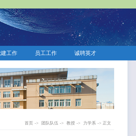
党建工作
员工工作
诚聘英才
首页
->
团队队伍
->
教授
->
力学系
-> 正文