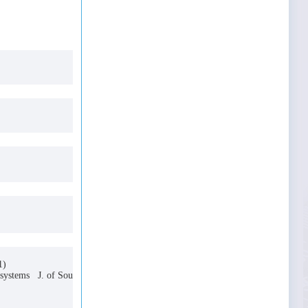
tion, 245(1)
e systems J. of Sou