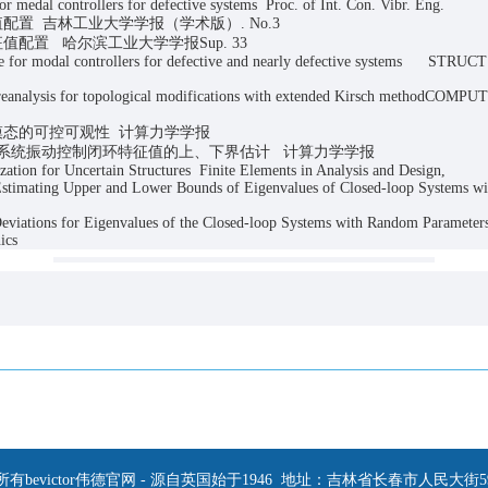
for medal controllers for defective systems Proc. of Int. Con. Vibr.
征值配置 吉林工业大学学报（学术版）. No.3
特征值配置 哈尔滨工业大学学报Sup. 33
re for modal controllers for defective and nearly defective systems ST
 MECH
l reanalysis for topological modifications with extended Kirsch methodC
振动模态的可控可观性 计算力学学报
性参数系统振动控制闭环特征值的上、下界估计 计算力学学报
mization for Uncertain Structures Finite Elements in Analysis and D
stimating Upper and Lower Bounds of Eigenvalues of Closed-loop Systems wi
,
eviations for Eigenvalues of the Closed-loop Systems with Random Parameters
ics
有bevictor伟德官网 - 源自英国始于1946 地址：吉林省长春市人民大街5