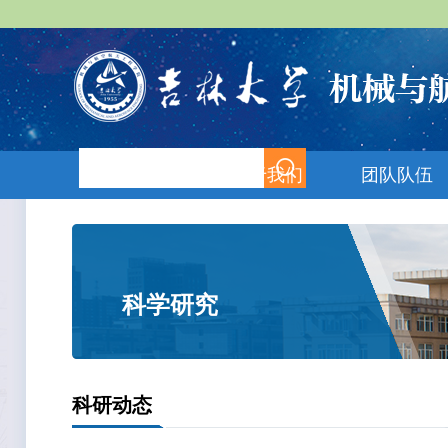
首页
关于我们
团队队伍
科学研究
科研动态