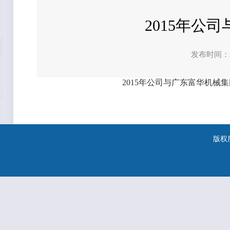
2015年
发布时间：2
2015年公司与广东富华机械
版权所