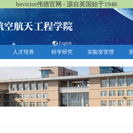
bevictor伟德官网 - 源自英国始于1946
English
人才培养
科学研究
实验室管理