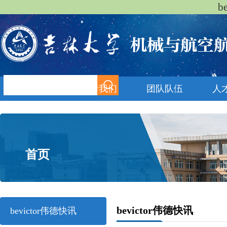
b
首页
关于我们
团队队伍
人
首页
bevictor伟德快讯
bevictor伟德快讯