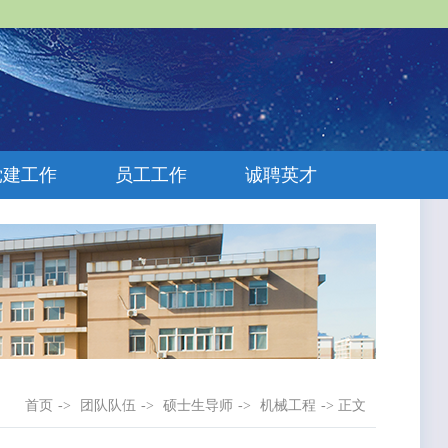
党建工作
员工工作
诚聘英才
首页
->
团队队伍
->
硕士生导师
->
机械工程
-> 正文