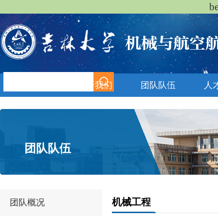
b
首页
关于我们
团队队伍
人
团队队伍
机械工程
团队概况